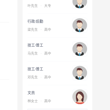
叶先生
·
大专
行政/后勤
梁先生
·
高中
技工/普工
马先生
·
高中
技工/普工
邓先生
·
高中
文员
林女士
·
高中